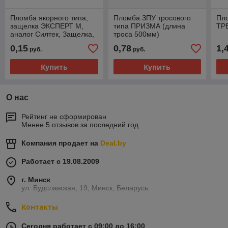
Пломба якорного типа,
Пломба ЗПУ тросового
Пл
защелка ЭКСПЕРТ М,
типа ПРИЗМА (длина
ТР
аналог Силтек, Защелка,
троса 500мм)
Гарпун, Гарант.
0,15
0,78
1,
руб.
руб.
Купить
Купить
О нас
Рейтинг не сформирован
Менее 5 отзывов за последний год
Компания продает на
Deal.by
Работает с 19.08.2009
г. Минск
ул. Будславская, 19, Минск, Беларусь
Контакты
Сегодня работает с 09:00 до 16:00