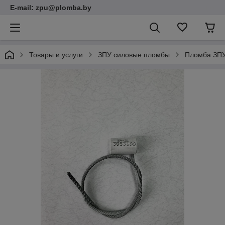
E-mail: zpu@plomba.by
Товары и услуги
ЗПУ силовые пломбы
Пломба ЗПУ