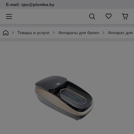
E-mail: zpu@plomba.by
Товары и услуги
Аппараты для бахил
Аппарат для