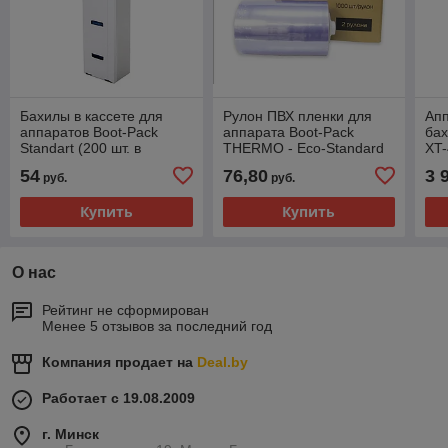
Бахилы в кассете для
Рулон ПВХ пленки для
Апп
аппаратов Boot-Pack
аппарата Boot-Pack
бах
Standart (200 шт. в
THERMO - Eco-Standard
XT
кассете)
(1000 шт. в рулоне)
54
76,80
3 
руб.
руб.
Купить
Купить
О нас
Рейтинг не сформирован
Менее 5 отзывов за последний год
Компания продает на
Deal.by
Работает с 19.08.2009
г. Минск