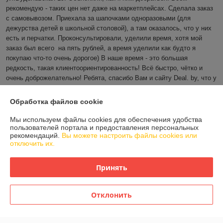
рекомендую - таких цен нет даже на маркетплейсах. Сделала заказ 
с самовывозом. Приехала за шапочками одноразовыми (для 
дежурства детей в школьной столовой), а там оказалось, что у них 
есть и перчатки. Проконсультировали, уделили время, хотя мой 
заказ был всего  на пять рублей, а время уделили как будто я 
покупаю что-то очень дорогое) В наше время - это большая 
редкость, такая клиентоориентированность! Всё быстро, чётко и 
очень доброжелательно! Ребята, спасибо Вам и сайту Deal. by, что у 
Вас есть такие добросовестные продавцы. Вернусь за другими 
заказами и буду Вас рекомендовать. Процветания Вам🩷
Обработка файлов cookie
Сделка подтверждена через корзину
Мы используем файлы cookies для обеспечения удобства
пользователей портала и предоставления персональных
рекомендаций.
Вы можете настроить файлы cookies или
Показать все отзывы
отключить их.
Принять
О нас
Отклонить
Контакты
Доставка и оплата