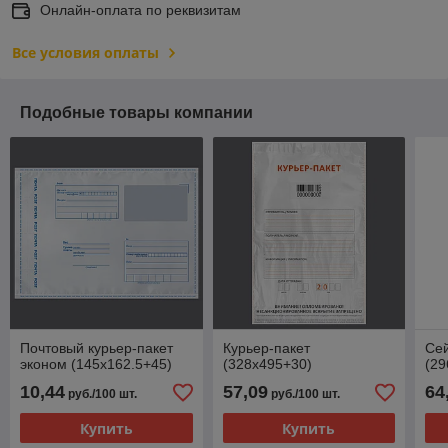
Онлайн-оплата по реквизитам
Все условия оплаты
Подобные товары компании
Почтовый курьер-пакет
Курьер-пакет
Се
эконом (145x162.5+45)
(328x495+30)
(29
10,44
57,09
64
руб./100 шт.
руб./100 шт.
Купить
Купить