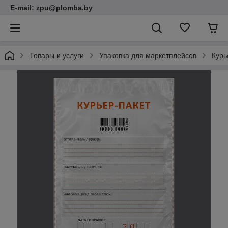
E-mail: zpu@plomba.by
Товары и услуги
Упаковка для маркетплейсов
Курь