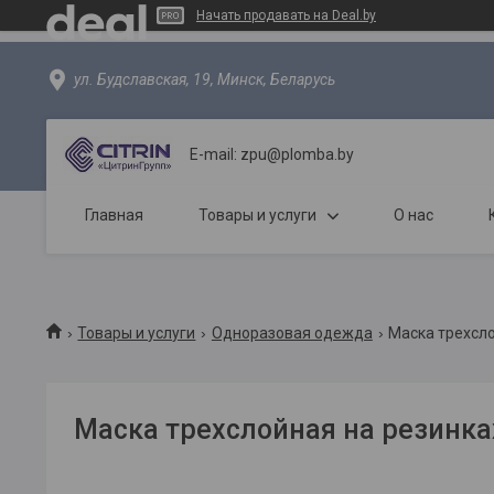
Начать продавать на Deal.by
ул. Будславская, 19, Минск, Беларусь
E-mail: zpu@plomba.by
Главная
Товары и услуги
О нас
Товары и услуги
Одноразовая одежда
Маска трехсло
Маска трехслойная на резинка